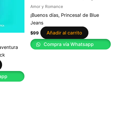
Amor y Romance
¡Buenos días, Princesa! de Blue
Jeans
Añadir al carrito
$
99
Compra vía Whatsapp
 aventura
ock
app