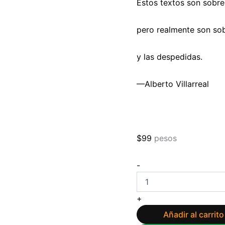
Estos textos son sobre
pero realmente son sob
y las despedidas.
—Alberto Villarreal
$
99
pesos
Todo
-
lo
que
fuimos
+
de
Alberto
Añadir al carrito
Villareal