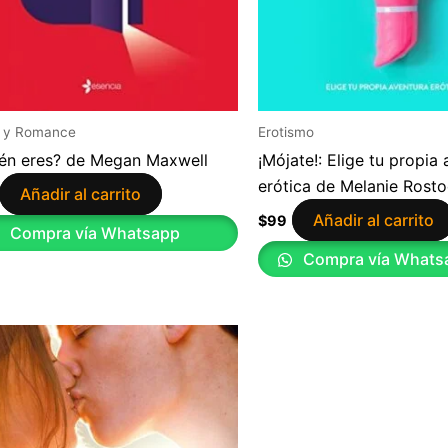
 y Romance
Erotismo
én eres? de Megan Maxwell
¡Mójate!: Elige tu propia
erótica de Melanie Rost
Añadir al carrito
Añadir al carrito
$
99
Compra vía Whatsapp
Compra vía Whats