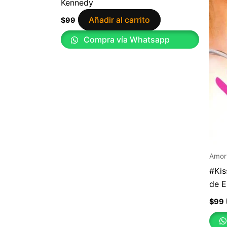
Kennedy
Añadir al carrito
$
99
Compra vía Whatsapp
Amor
#Kis
de E
$
99