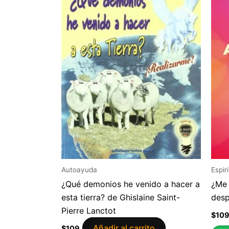
Autoayuda
Espir
¿Qué demonios he venido a hacer a
¿Me 
esta tierra? de Ghislaine Saint-
desp
Pierre Lanctot
$
10
Añadir al carrito
$
109