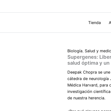
tu
ADN
para
una
salud
Tienda
A
óptima
y
un
bienestar
radical
Biología
,
Salud y medic
de
Supergenes: Liber
Deepak
Chopra
salud óptima y un
cantidad
Deepak Chopra se une 
cátedra de neurología 
Médica Harvard, para d
investigación científi
de nuestra herencia.