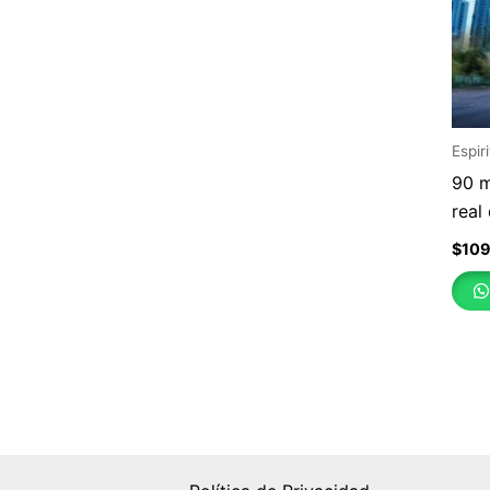
Espir
90 m
real
$
10