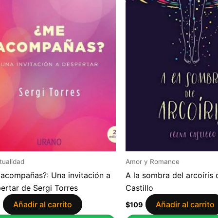
itualidad
Amor y Romance
acompañas?: Una invitación a
A la sombra del arcoíris 
ertar de Sergi Torres
Castillo
Añadir al carrito
Añadir al carrito
9
$
109