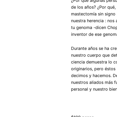
¿Por qué algunas perso
de los años? ¿Por qué,
mastectomía sin signo
nuestra
herencia
: nos
tu
genoma
-dicen
Chop
inventor de ese genoma;
Durante años se ha cre
nuestro cuerpo que det
ciencia demuestra lo c
originarios, pero ésto
decimos y hacemos. De
nuestros aliados más f
personal y nuestro bien