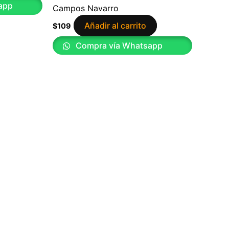
app
Campos Navarro
Añadir al carrito
$
109
Compra vía Whatsapp