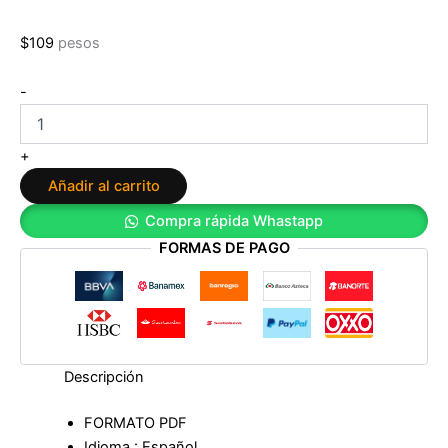
$
109
pesos
Sueños
-
lúcidos:
Guía
definitiva
+
para
Añadir al carrito
controlar
tus
Compra rápida Whastapp
sueños.
FORMAS DE PAGO
Aprende
a
despertar
dentro
de
tus
sueños
Descripción
de
Cristian
FORMATO PDF
M.
Idioma : Español