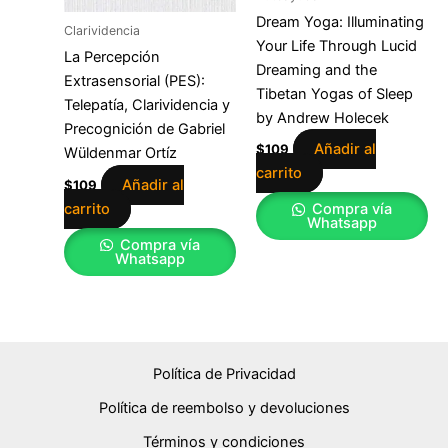
Dream Yoga: Illuminating
Clarividencia
Your Life Through Lucid
La Percepción
Dreaming and the
Extrasensorial (PES):
Tibetan Yogas of Sleep
Telepatía, Clarividencia y
by Andrew Holecek
Precognición de Gabriel
Añadir al
$
109
Wüldenmar Ortíz
carrito
Añadir al
$
109
carrito
Compra vía
Whatsapp
Compra vía
Whatsapp
Política de Privacidad
Política de reembolso y devoluciones
Términos y condiciones