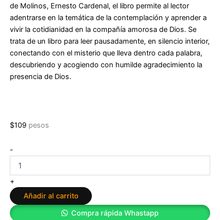
de Molinos, Ernesto Cardenal, el libro permite al lector
adentrarse en la temática de la contemplación y aprender a
vivir la cotidianidad en la compañía amorosa de Dios. Se
trata de un libro para leer pausadamente, en silencio interior,
conectando con el misterio que lleva dentro cada palabra,
descubriendo y acogiendo con humilde agradecimiento la
presencia de Dios.
$
109
pesos
Seducidos
-
por
Dios
de
+
Manuel
Añadir al carrito
J.
Fernández
Compra rápida Whastapp
Márquez