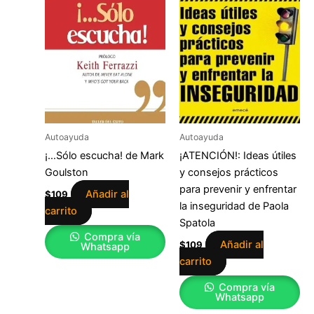
Autoayuda
Autoayuda
¡…Sólo escucha! de Mark
¡ATENCIÓN!: Ideas útiles
Goulston
y consejos prácticos
para prevenir y enfrentar
Añadir al
$
109
la inseguridad de Paola
carrito
Spatola
Compra vía
Añadir al
$
109
Whatsapp
carrito
Compra vía
Whatsapp