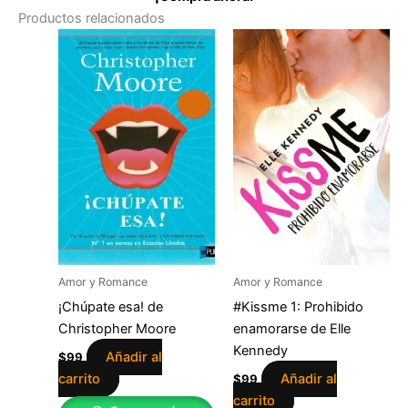
Productos relacionados
Amor y Romance
Amor y Romance
¡Chúpate esa! de
#Kissme 1: Prohibido
Christopher Moore
enamorarse de Elle
Kennedy
Añadir al
$
99
carrito
Añadir al
$
99
carrito