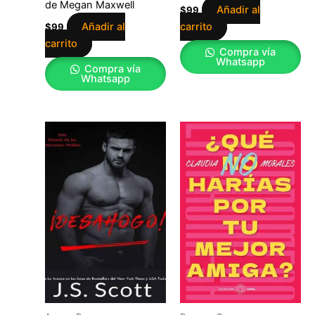
de Megan Maxwell
Añadir al
$
99
Añadir al
carrito
$
99
carrito
Compra vía
Whatsapp
Compra vía
Whatsapp