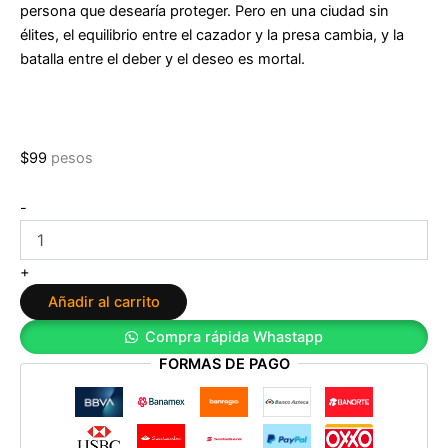
persona que desearía proteger. Pero en una ciudad sin
élites, el equilibrio entre el cazador y la presa cambia, y la
batalla entre el deber y el deseo es mortal.
$
99
pesos
Saga
-
Powerless
2.
Reckless:
+
Secretos.
Añadir al carrito
Traición.
Destinados
Compra rápida Whastapp
el
FORMAS DE PAGO
uno
al
otro
de
Lauren