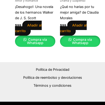
Amor y Romance
Drama y Suspenso
¡Desahogo!: Una novela
¿Qué no harias por tu
de los hermanos Walker
mejor amiga? de Claudia
de J. S. Scott
Morales
Añadir al
Añadir al
$
99
$
99
carrito
carrito
Compra vía
Compra vía
Whatsapp
Whatsapp
Política de Privacidad
Política de reembolso y devoluciones
Términos y condiciones