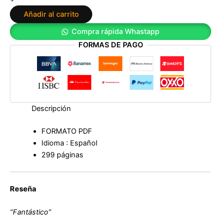
simbología
Añadir al carrito
rúnica
ancestral:
Compra rápida Whastapp
Potenciar
FORMAS DE PAGO
y
usar
en
nuestro
día
a
día,
Descripción
las
runas
FORMATO PDF
de
Idioma : Español
los
sabios
299 páginas
de
Alexander
Herrera
Reseña
V.
cantidad
“Fantástico”