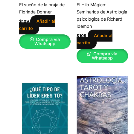
El sueño de la bruja de
El Hilo Mágico:
Florinda Donner
Seminarios de Astrología
psicológica de Richard
Añadir al
$
109
Idemon
carrito
Añadir al
$
109
Compra vía
carrito
Whatsapp
Compra vía
Whatsapp