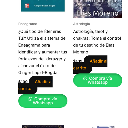
Eneagrama
Astrología
¿Qué tipo de líder eres
Astrología, tarot y
Tú?: Utiliza el sistema del
chakras: Toma el control
Eneagrama para
de tu destino de Elías
identificar y aumentar tus
Moreno
fortalezas de liderazgo y
Añadir al
$
109
alcanzar el éxito de
carrito
Ginger Lapid-Bogda
Compra vía
Añadir al
$
109
Whatsapp
carrito
Compra vía
Whatsapp