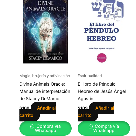
Magia, brujería y adivinación
Espiritualidad
Divine Animals Oracle:
El libro de Péndulo
Manual de interpretación
Hebreo de Jesús Ángel
de Stacey DeMarco
Agustín
Añadir al
Añadir al
$
109
$
109
carrito
carrito
Compra vía
Compra vía
Whatsapp
Whatsapp