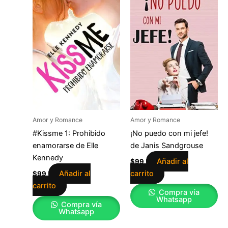
Amor y Romance
Amor y Romance
#Kissme 1: Prohibido
¡No puedo con mi jefe!
enamorarse de Elle
de Janis Sandgrouse
Kennedy
Añadir al
$
99
Añadir al
carrito
$
99
carrito
Compra vía
Whatsapp
Compra vía
Whatsapp