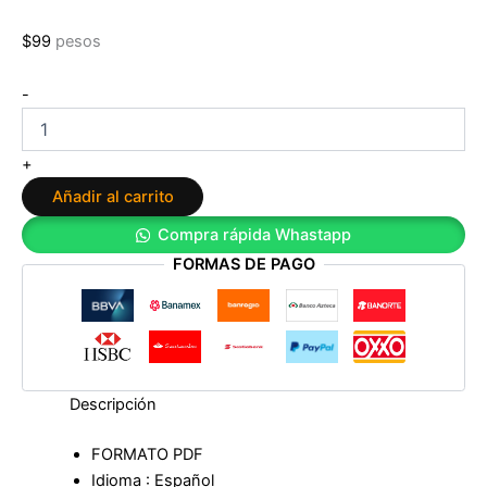
$
99
pesos
Roxy
-
de
Neal
Shusterman
+
cantidad
Añadir al carrito
Compra rápida Whastapp
FORMAS DE PAGO
Descripción
FORMATO PDF
Idioma : Español