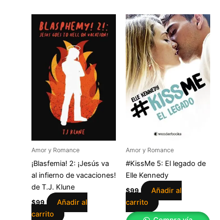
Amor y Romance
Amor y Romance
¡Blasfemia! 2: ¡Jesús va
#KissMe 5: El legado de
al infierno de vacaciones!
Elle Kennedy
de T.J. Klune
Añadir al
$
99
Añadir al
carrito
$
99
carrito