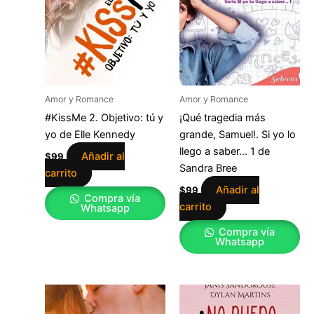
Amor y Romance
Amor y Romance
#KissMe 2. Objetivo: tú y
¡Qué tragedia más
yo de Elle Kennedy
grande, Samuel!. Si yo lo
llego a saber… 1 de
Añadir al
$
99
Sandra Bree
carrito
Añadir al
$
99
Compra vía
carrito
Whatsapp
Compra vía
Whatsapp