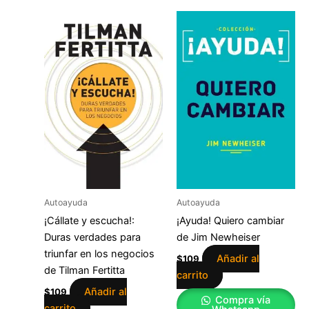
Autoayuda
Autoayuda
¡Cállate y escucha!:
¡Ayuda! Quiero cambiar
Duras verdades para
de Jim Newheiser
triunfar en los negocios
Añadir al
$
109
de Tilman Fertitta
carrito
Añadir al
$
109
Compra vía
carrito