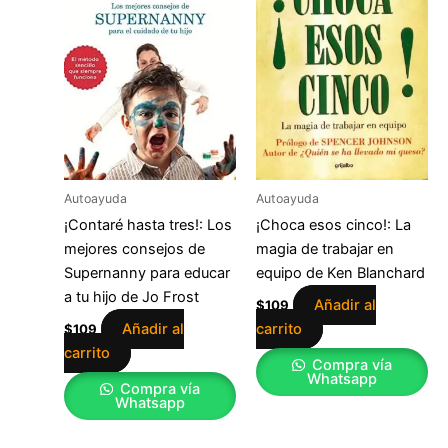
Autoayuda
Autoayuda
¡Contaré hasta tres!: Los
¡Choca esos cinco!: La
mejores consejos de
magia de trabajar en
Supernanny para educar
equipo de Ken Blanchard
a tu hijo de Jo Frost
Añadir al
$
109
Añadir al
carrito
$
109
carrito
Compra vía
Whatsapp
Compra vía
Whatsapp