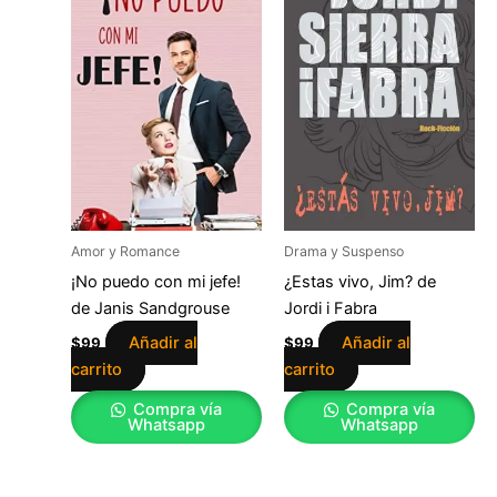
Amor y Romance
Drama y Suspenso
¡No puedo con mi jefe!
¿Estas vivo, Jim? de
de Janis Sandgrouse
Jordi i Fabra
Añadir al
Añadir al
$
99
$
99
carrito
carrito
Compra vía
Compra vía
Whatsapp
Whatsapp