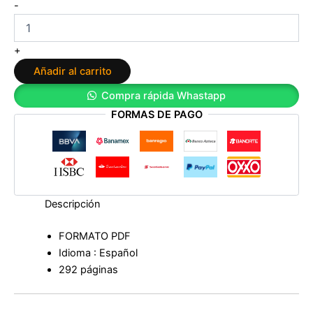
Querida
-
Primavera,
me
estoy
+
enamorando
Añadir al carrito
de
Laura
Compra rápida Whastapp
Andrés
FORMAS DE PAGO
Vázquez
cantidad
Descripción
FORMATO PDF
Idioma : Español
292 páginas