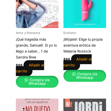
Amor y Romance
Erotismo
¡Qué tragedia más
¡Mójate!: Elige tu propia
grande, Samuel!. Si yo lo
aventura erótica de
llego a saber… 1 de
Melanie Rostock
Sandra Bree
Añadir al
$
99
Añadir al
carrito
$
99
carrito
Compra vía
Whatsapp
Compra vía
Whatsapp