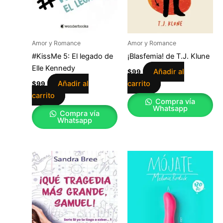
Amor y Romance
Amor y Romance
#KissMe 5: El legado de
¡Blasfemia! de T.J. Klune
Elle Kennedy
Añadir al
$
99
Añadir al
carrito
$
99
carrito
Compra vía
Whatsapp
Compra vía
Whatsapp