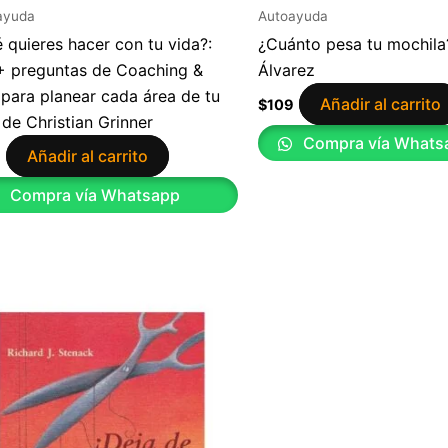
ayuda
Autoayuda
 quieres hacer con tu vida?:
¿Cuánto pesa tu mochila?
 preguntas de Coaching &
Álvarez
para planear cada área de tu
Añadir al carrito
$
109
 de Christian Grinner
Compra vía Whats
Añadir al carrito
9
Compra vía Whatsapp