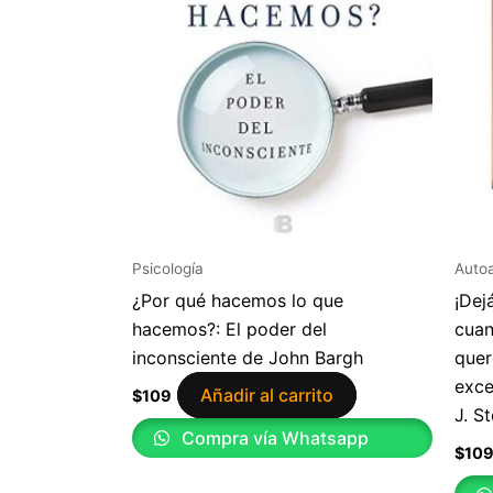
Psicología
Auto
¿Por qué hacemos lo que
¡Dej
hacemos?: El poder del
cuan
inconsciente de John Bargh
quer
exce
Añadir al carrito
$
109
J. S
Compra vía Whatsapp
$
10