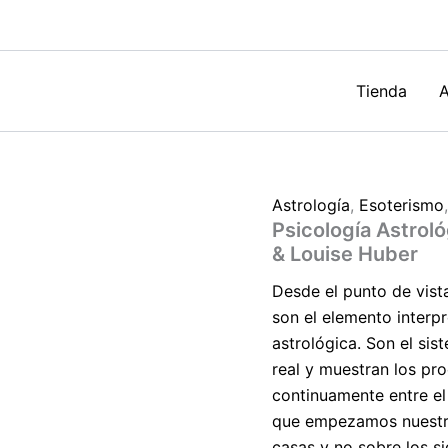
de
Bruno
&
Louise
Huber
Tienda
A
cantidad
Astrología
,
Esoterismo
Psicología Astroló
& Louise Huber
Desde el punto de vist
son el elemento interp
astrológica. Son el si
real y muestran los pr
continuamente entre el
que empezamos nuestra 
casas y no sobre los si