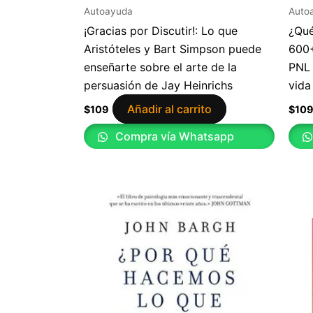
Autoayuda
Auto
¡Gracias por Discutir!: Lo que
¿Qué
Aristóteles y Bart Simpson puede
600+
enseñarte sobre el arte de la
PNL 
persuasión de Jay Heinrichs
vida
Añadir al carrito
$
109
$
10
Compra vía Whatsapp