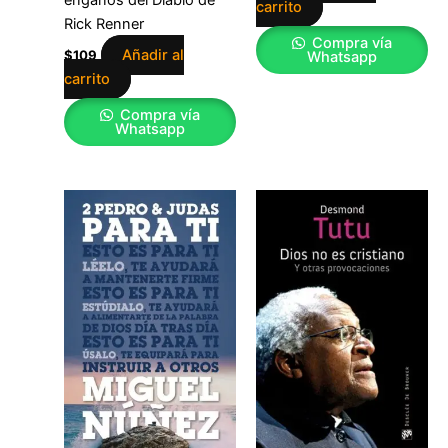
carrito
Rick Renner
Compra vía
Añadir al
$
109
Whatsapp
carrito
Compra vía
Whatsapp