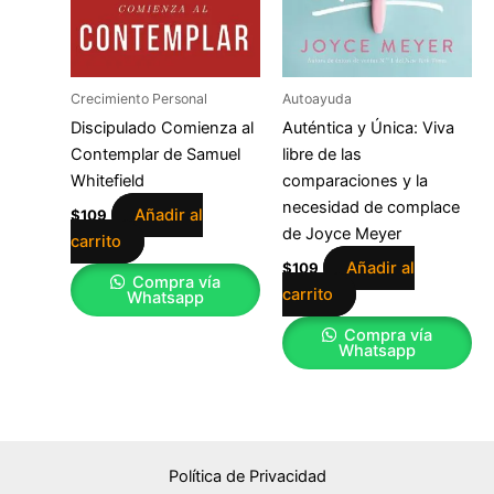
Crecimiento Personal
Autoayuda
Discipulado Comienza al
Auténtica y Única: Viva
Contemplar de Samuel
libre de las
Whitefield
comparaciones y la
necesidad de complace
Añadir al
$
109
de Joyce Meyer
carrito
Añadir al
$
109
Compra vía
carrito
Whatsapp
Compra vía
Whatsapp
Política de Privacidad