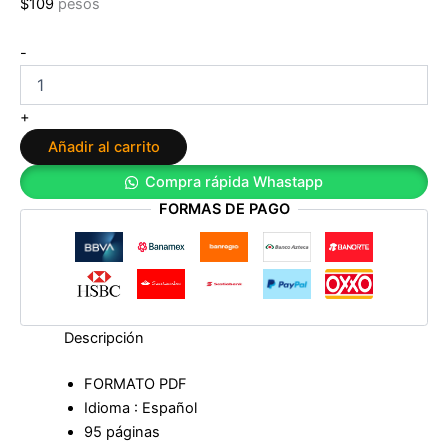
$
109
pesos
Perdonar:
-
Una
Decision
Valiente
+
Que
Añadir al carrito
Nos
Traera
Compra rápida Whastapp
La
FORMAS DE PAGO
Paz
Interior
de
Robin
Casarjian
cantidad
Descripción
FORMATO PDF
Idioma : Español
95 páginas