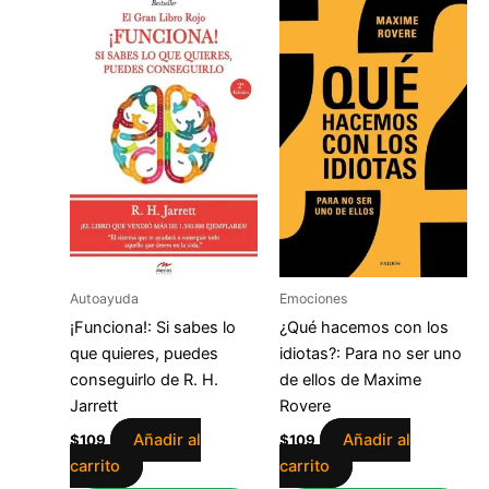
Autoayuda
Emociones
¡Funciona!: Si sabes lo
¿Qué hacemos con los
que quieres, puedes
idiotas?: Para no ser uno
conseguirlo de R. H.
de ellos de Maxime
Jarrett
Rovere
Añadir al
Añadir al
$
109
$
109
carrito
carrito