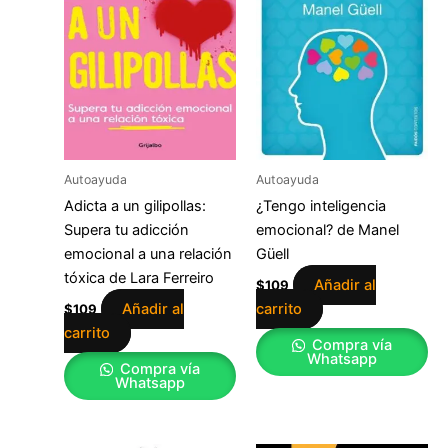
Autoayuda
Autoayuda
Adicta a un gilipollas:
¿Tengo inteligencia
Supera tu adicción
emocional? de Manel
emocional a una relación
Güell
tóxica de Lara Ferreiro
Añadir al
$
109
Añadir al
carrito
$
109
carrito
Compra vía
Whatsapp
Compra vía
Whatsapp