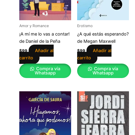
Amor y Romance
Erotismo
¡A mí me lo vas a contar!
¿A qué estás esperando?
de Daniel de la Peña
de Megan Maxwell
Añadir al
Añadir al
$
99
$
99
carrito
carrito
Compra vía
Compra vía
Whatsapp
Whatsapp