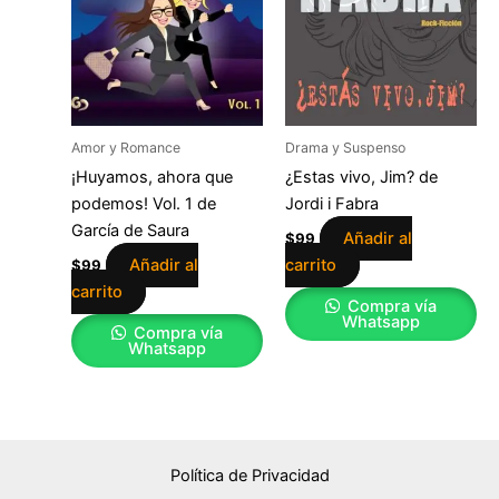
Amor y Romance
Drama y Suspenso
¡Huyamos, ahora que
¿Estas vivo, Jim? de
podemos! Vol. 1 de
Jordi i Fabra
García de Saura
Añadir al
$
99
Añadir al
carrito
$
99
carrito
Compra vía
Whatsapp
Compra vía
Whatsapp
Política de Privacidad