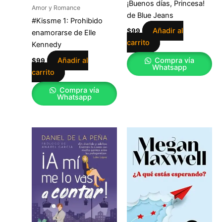
¡Buenos días, Princesa!
Amor y Romance
de Blue Jeans
#Kissme 1: Prohibido
Añadir al
$
99
enamorarse de Elle
carrito
Kennedy
Añadir al
Compra vía
$
99
Whatsapp
carrito
Compra vía
Whatsapp