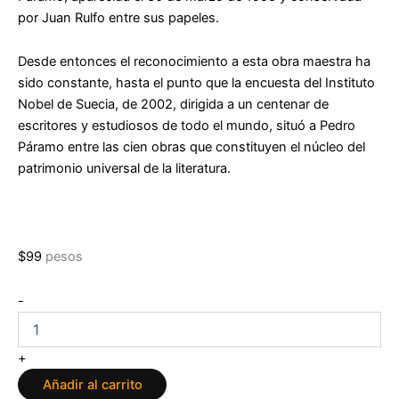
por
Juan Rulfo
entre sus papeles.
Desde entonces el reconocimiento a esta obra maestra ha
sido constante, hasta el punto que la encuesta del Instituto
Nobel de Suecia, de 2002, dirigida a un centenar de
escritores y estudiosos de todo el mundo, situó a Pedro
Páramo entre las cien obras que constituyen el núcleo del
patrimonio universal de la literatura.
$
99
pesos
Pedro
-
Páramo
de
Juan
+
Rulfo
Añadir al carrito
cantidad