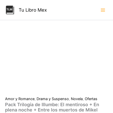
Ir
mentiroso
+
al
Tu Libro Mex
En
contenido
plena
noche
+
Entre
los
muertos
de
Mikel
Santiago
cantidad
Amor y Romance
,
Drama y Suspenso
,
Novela
,
Ofertas
Pack Trilogía de Illumbe: El mentiroso + En
plena noche + Entre los muertos de Mikel