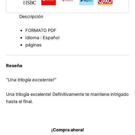
los
muertos
de
Descripción
Mikel
Santiago
FORMATO PDF
cantidad
Idioma : Español
páginas
Reseña
“Una trilogía excelente!”
Una trilogía excelente! Definitivamente te mantiene intrigado
hasta el final.
¡Compra ahora!