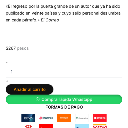
«El regreso por la puerta grande de un autor que ya ha sido
publicado en veinte países y cuyo sello personal deslumbra
en cada párrafo.»
El Correo
$
267
pesos
Pack
-
Trilogía
de
Illumbe:
+
El
Añadir al carrito
mentiroso
+
Compra rápida Whastapp
En
FORMAS DE PAGO
plena
noche
+
Entre