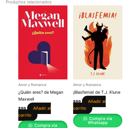
Productos relacionados
Amor y Romance
Amor y Romance
¿Quién eres? de Megan
¡Blasfemia! de T.J. Klune
Maxwell
Añadir al
$
99
Añadir al
carrito
$
99
carrito
Compra vía
Whatsapp
Compra vía