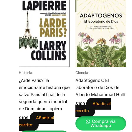
Historia
Ciencia
¿Arde París?: la
Adaptógenos: El
emocionante historia que
laboratorio de Dios de
salvo París al final de la
Alberto Muhammad Hulff
segunda guerra mundial
Añadir al
$
109
de Dominique Lapierre
carrito
Añadir al
$
109
Compra vía
carrito
Whatsapp