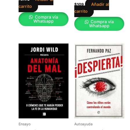
Añadir al
$
109
carrito
carrito
Compra vía
Whatsapp
Compra vía
Whatsapp
Ensayo
Autoayuda