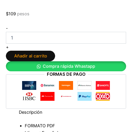
$
109
pesos
ONU:
-
Historia
de
la
+
Corrupción
Añadir al carrito
de
Eric
Compra rápida Whastapp
Frattini
FORMAS DE PAGO
cantidad
Descripción
FORMATO PDF