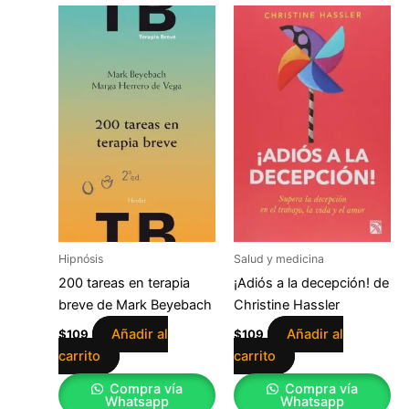
Hipnósis
Salud y medicina
200 tareas en terapia
¡Adiós a la decepción! de
breve de Mark Beyebach
Christine Hassler
Añadir al
Añadir al
$
109
$
109
carrito
carrito
Compra vía
Compra vía
Whatsapp
Whatsapp