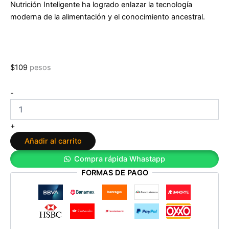
Nutrición Inteligente ha logrado enlazar la tecnología
moderna de la alimentación y el conocimiento ancestral.
$
109
pesos
Nutrición
-
inteligente:
Guía
práctica
+
de
Añadir al carrito
alimentación
y
Compra rápida Whastapp
gastronomía
FORMAS DE PAGO
viva
de
Sacha
Barrio
Healey
cantidad