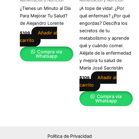
Alimentación y Nutrición
Alimentación y Nutrición
¿Tienes un Minuto al Día
¡A tope de vida!: ¿Por
Para Mejorar Tu Salud?
qué enfermas? ¿Por qué
de Alejandro Lorente
engordas? Descifra los
secretos de tu
Añadir al
$
109
metabolismo y aprende
carrito
qué y cuándo comer.
Compra vía
Aléjate de la enfermedad
Whatsapp
y mejora tu salud de
María José Sacristán
Añadir al
$
109
carrito
Compra vía
Whatsapp
Política de Privacidad