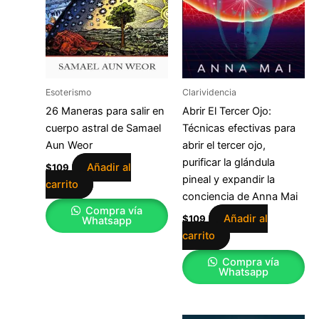
Esoterismo
Clarividencia
26 Maneras para salir en
Abrir El Tercer Ojo:
cuerpo astral de Samael
Técnicas efectivas para
Aun Weor
abrir el tercer ojo,
purificar la glándula
Añadir al
$
109
pineal y expandir la
carrito
conciencia de Anna Mai
Compra vía
Añadir al
$
109
Whatsapp
carrito
Compra vía
Whatsapp