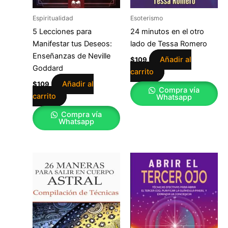
Espiritualidad
Esoterismo
5 Lecciones para
24 minutos en el otro
Manifestar tus Deseos:
lado de Tessa Romero
Enseñanzas de Neville
Añadir al
$
109
Goddard
carrito
Añadir al
$
109
Compra vía
carrito
Whatsapp
Compra vía
Whatsapp