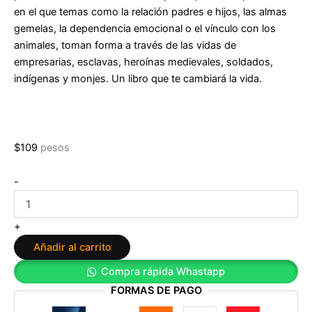
en el que temas como la relación padres e hijos, las almas
gemelas, la dependencia emocional o el vínculo con los
animales, toman forma a través de las vidas de
empresarias, esclavas, heroínas medievales, soldados,
indígenas y monjes. Un libro que te cambiará la vida.
$
109
pesos
Nunca
-
es
el
final:
+
Vidas
Añadir al carrito
pasadas,
destino
Compra rápida Whastapp
presente
FORMAS DE PAGO
de
Alex