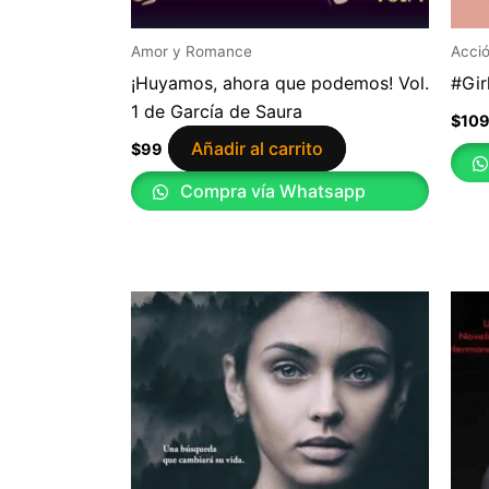
Amor y Romance
Acció
¡Huyamos, ahora que podemos! Vol.
#Gir
1 de García de Saura
$
10
Añadir al carrito
$
99
Compra vía Whatsapp