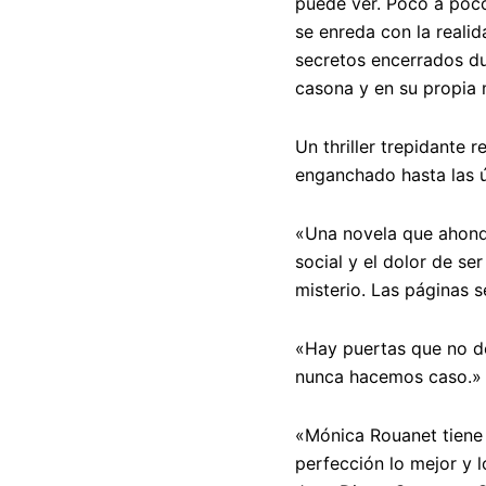
puede ver. Poco a poco,
se enreda con la realid
secretos encerrados du
casona y en su propia 
Un
thriller
trepidante r
enganchado hasta las ú
«Una novela que ahonda,
social y el dolor de se
misterio. Las páginas s
«Hay puertas que no de
nunca hacemos caso.
«Mónica Rouanet tiene l
perfección lo mejor y 