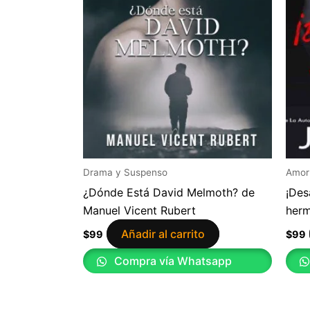
Drama y Suspenso
Amor
¿Dónde Está David Melmoth? de
¡Des
Manuel Vicent Rubert
herm
Añadir al carrito
$
99
$
99
Compra vía Whatsapp