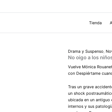
jugar
de
Mónica
Rouanet
cantidad
Tienda
A
Drama y Suspenso
,
No
No oigo a los niñ
Vuelve Mónica Rouanet,
con
Despiértame cuan
Tras un grave accident
un
shock
postraumático 
ubicada en un antiguo e
internos y sus patologí