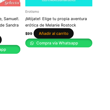
Erotismo
, Samuel!.
¡Mójate!: Elige tu propia aventura
 de Sandra
erótica de Melanie Rostock
Añadir al carrito
$
99
Compra vía Whatsapp
app