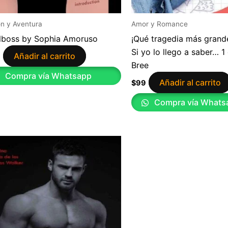
n y Aventura
Amor y Romance
lboss by Sophia Amoruso
¡Qué tragedia más grande
Si yo lo llego a saber… 1
Añadir al carrito
9
Bree
Compra vía Whatsapp
Añadir al carrito
$
99
Compra vía Whats