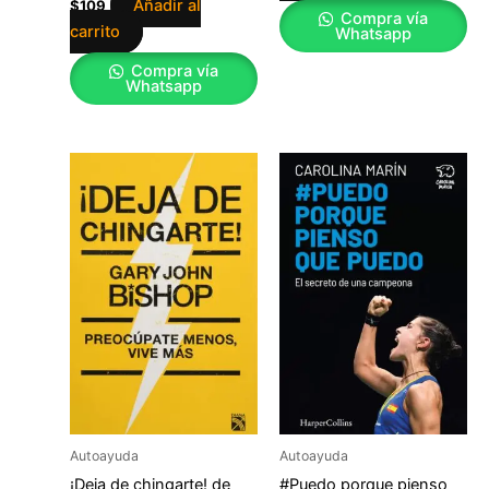
Añadir al
$
109
Compra vía
carrito
Whatsapp
Compra vía
Whatsapp
Autoayuda
Autoayuda
¡Deja de chingarte! de
#Puedo porque pienso