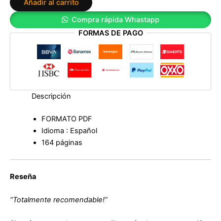
Añadir al carrito
maltratan
de
Compra rápida Whastapp
Alejandra
FORMAS DE PAGO
Stamateas
cantidad
Descripción
FORMATO PDF
Idioma : Español
164 páginas
Reseña
“Totalmente recomendable!”