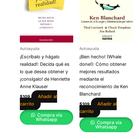
Autoayuda
Autoayuda
¡Escríbalo y hágalo
¡Bien hecho! (Whale
realidad!: Decida qué es
done!): Cómo obtener
lo que desea obtener y
mejores resultados
¡consígalo! de Henriette
mediante el
Anne Klauser
reconocimiento de Ken
Blanchard
Añadir al
$
109
carrito
Añadir al
$
109
carrito
Compra vía
Whatsapp
Compra vía
Whatsapp