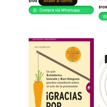
Añadir al carrito
$
109
$
10
Compra vía Whatsapp