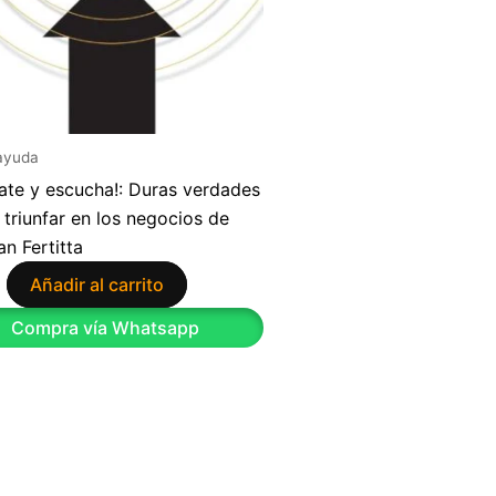
ayuda
late y escucha!: Duras verdades
 triunfar en los negocios de
an Fertitta
Añadir al carrito
9
Compra vía Whatsapp