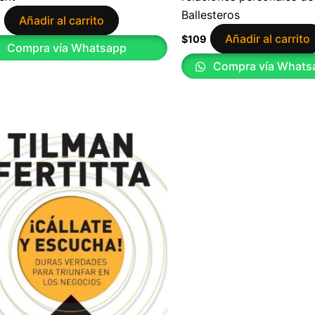
Ballesteros
Añadir al carrito
9
Añadir al carrito
$
109
Compra vía Whatsapp
Compra vía Whats