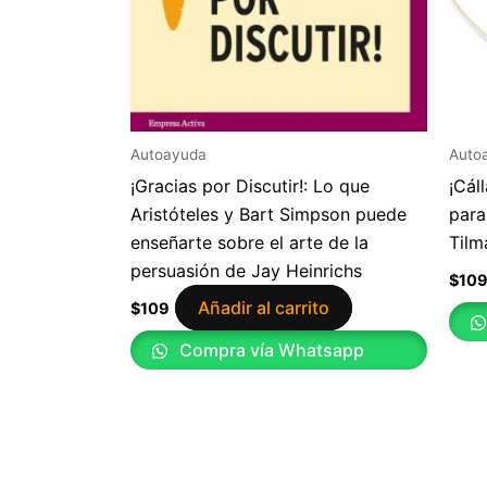
Autoayuda
Auto
¡Gracias por Discutir!: Lo que
¡Cál
Aristóteles y Bart Simpson puede
para
enseñarte sobre el arte de la
Tilm
persuasión de Jay Heinrichs
$
10
Añadir al carrito
$
109
Compra vía Whatsapp