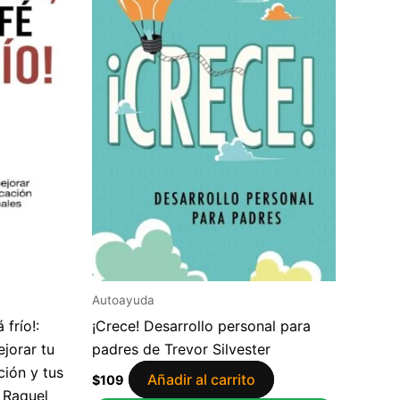
Autoayuda
 frío!:
¡Crece! Desarrollo personal para
ejorar tu
padres de Trevor Silvester
ción y tus
Añadir al carrito
$
109
 Raquel