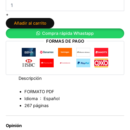
maldita
droga
dura:
+
Tabú
Añadir al carrito
parte
1
Compra rápida Whastapp
de
FORMAS DE PAGO
Noelia
Medina
cantidad
Descripción
FORMATO PDF
Idioma ‏ : ‎
Español
267 páginas
Opinión