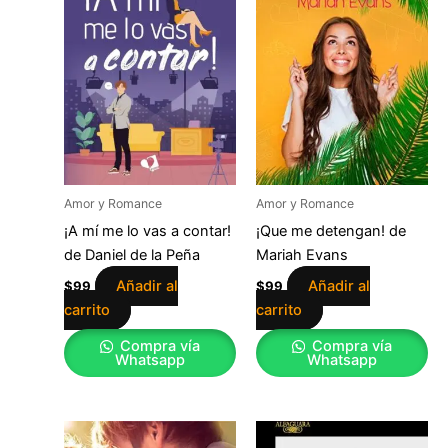
Amor y Romance
Amor y Romance
¡A mí me lo vas a contar!
¡Que me detengan! de
de Daniel de la Peña
Mariah Evans
Añadir al
Añadir al
$
99
$
99
carrito
carrito
Compra vía
Compra vía
Whatsapp
Whatsapp