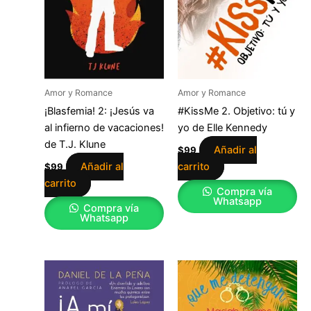
Amor y Romance
Amor y Romance
¡Blasfemia! 2: ¡Jesús va
#KissMe 2. Objetivo: tú y
al infierno de vacaciones!
yo de Elle Kennedy
de T.J. Klune
Añadir al
$
99
Añadir al
carrito
$
99
carrito
Compra vía
Whatsapp
Compra vía
Whatsapp