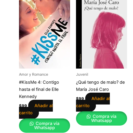
Amor y Romance
Juvenil
#KissMe 4: Contigo
¿Qué tengo de malo? de
hasta el final de Elle
María José Caro
Kennedy
Añadir al
$
99
Añadir al
carrito
$
99
carrito
Compra vía
Whatsapp
Compra vía
Whatsapp