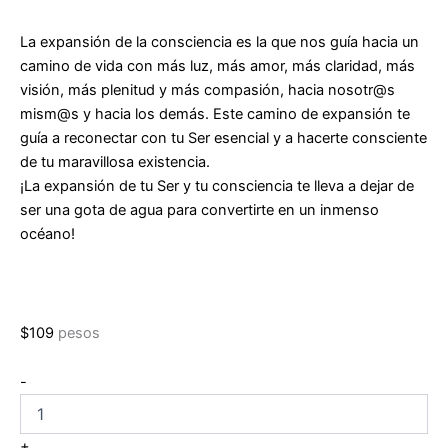
La expansión de la consciencia es la que nos guía hacia un
camino de vida con más luz, más amor, más claridad, más
visión, más plenitud y más compasión, hacia nosotr@s
mism@s y hacia los demás. Este camino de expansión te
guía a reconectar con tu Ser esencial y a hacerte consciente
de tu maravillosa existencia.
¡La expansión de tu Ser y tu consciencia te lleva a dejar de
ser una gota de agua para convertirte en un inmenso
océano!
$
109
pesos
Metatrón:
-
Técnicas
de
evolución
+