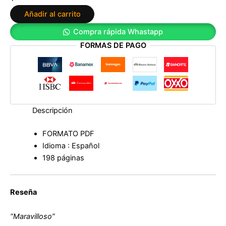
de
Añadir al carrito
Maryam
Cespón
Compra rápida Whastapp
cantidad
FORMAS DE PAGO
Descripción
FORMATO PDF
Idioma : Español
198 páginas
Reseña
“Maravilloso”