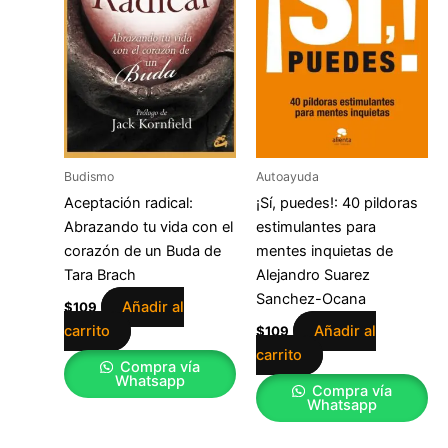
Budismo
Autoayuda
Aceptación radical:
¡Sí, puedes!: 40 pildoras
Abrazando tu vida con el
estimulantes para
corazón de un Buda de
mentes inquietas de
Tara Brach
Alejandro Suarez
Sanchez-Ocana
Añadir al
$
109
carrito
Añadir al
$
109
carrito
Compra vía
Whatsapp
Compra vía
Whatsapp