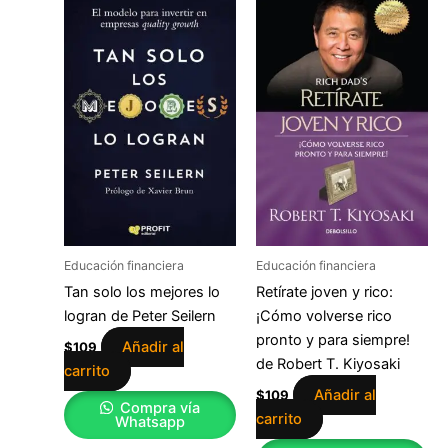
Educación financiera
Educación financiera
Tan solo los mejores lo
Retírate joven y rico:
logran de Peter Seilern
¡Cómo volverse rico
pronto y para siempre!
Añadir al
$
109
de Robert T. Kiyosaki
carrito
Añadir al
$
109
Compra vía
carrito
Whatsapp