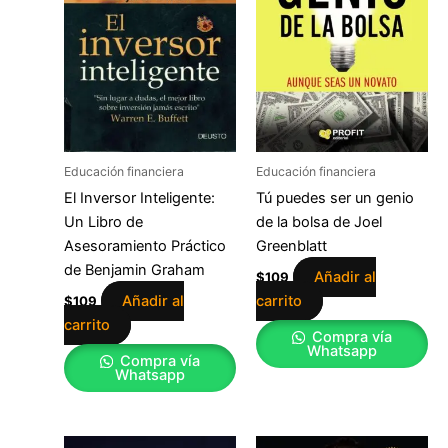
Educación financiera
Educación financiera
El Inversor Inteligente:
Tú puedes ser un genio
Un Libro de
de la bolsa de Joel
Asesoramiento Práctico
Greenblatt
de Benjamin Graham
Añadir al
$
109
Añadir al
carrito
$
109
carrito
Compra vía
Whatsapp
Compra vía
Whatsapp