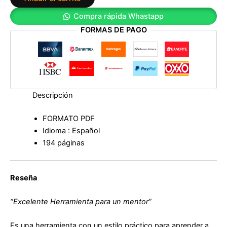
para
Compra rápida Whastapp
un
FORMAS DE PAGO
coaching
exitoso
de
Damián
Goldvarg
cantidad
Descripción
FORMATO PDF
Idioma : Español
194 páginas
Reseña
“Excelente Herramienta para un mentor”
Es una herramienta con un estilo práctico para aprender a