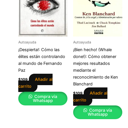
Autoayuda
Autoayuda
¡Despierta!: Cómo las
¡Bien hecho! (Whale
élites están controlando
done!): Cómo obtener
al mundo de Fernando
mejores resultados
Paz
mediante el
reconocimiento de Ken
Añadir al
$
109
Blanchard
carrito
Añadir al
$
109
Compra vía
carrito
Whatsapp
Compra vía
Whatsapp