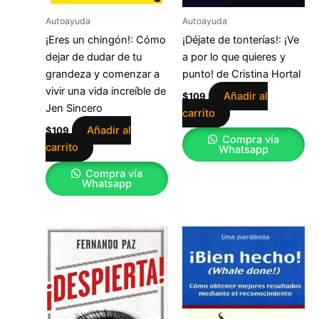
Autoayuda
Autoayuda
¡Eres un chingón!: Cómo
¡Déjate de tonterías!: ¡Ve
dejar de dudar de tu
a por lo que quieres y
grandeza y comenzar a
punto! de Cristina Hortal
vivir una vida increíble de
Añadir al
$
109
Jen Sincero
carrito
Añadir al
$
109
Compra vía
carrito
Whatsapp
Compra vía
Whatsapp