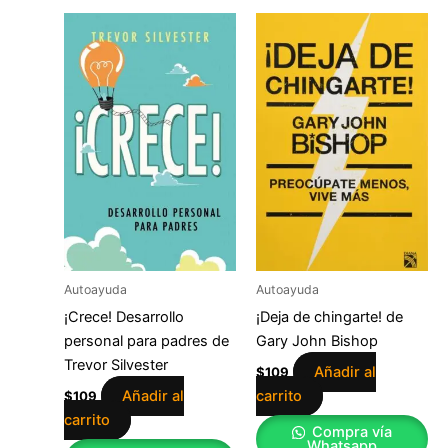
Autoayuda
Autoayuda
¡Crece! Desarrollo
¡Deja de chingarte! de
personal para padres de
Gary John Bishop
Trevor Silvester
Añadir al
$
109
Añadir al
carrito
$
109
carrito
Compra vía
Whatsapp