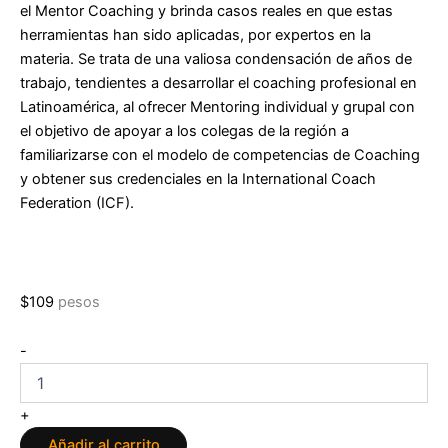
el Mentor Coaching y brinda casos reales en que estas
herramientas han sido aplicadas, por expertos en la
materia. Se trata de una valiosa condensación de años de
trabajo, tendientes a desarrollar el coaching profesional en
Latinoamérica, al ofrecer Mentoring individual y grupal con
el objetivo de apoyar a los colegas de la región a
familiarizarse con el modelo de competencias de Coaching
y obtener sus credenciales en la International Coach
Federation (ICF).
$
109
pesos
Mentor
-
coaching
en
acción:
+
Feedback
Añadir al carrito
efectivo