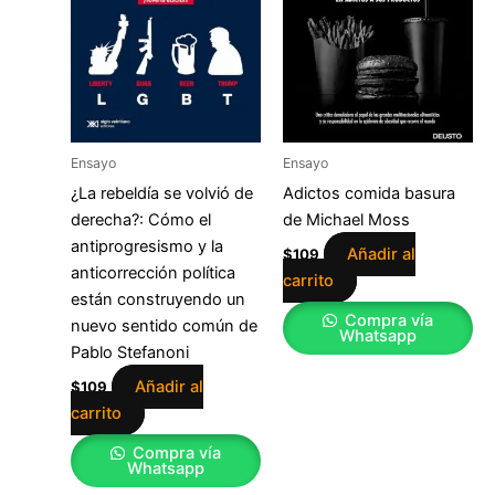
Ensayo
Ensayo
¿La rebeldía se volvió de
Adictos comida basura
derecha?: Cómo el
de Michael Moss
antiprogresismo y la
Añadir al
$
109
anticorrección política
carrito
están construyendo un
Compra vía
nuevo sentido común de
Whatsapp
Pablo Stefanoni
Añadir al
$
109
carrito
Compra vía
Whatsapp