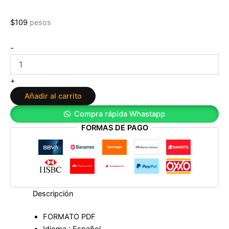
$
109
pesos
Melancolía:
-
Metamorfosis
de
una
+
ilusión
Añadir al carrito
política
de
Compra rápida Whastapp
Elizabeth
FORMAS DE PAGO
Duval
cantidad
Descripción
FORMATO PDF