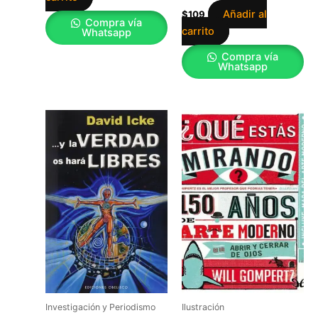
Añadir al
$
109
Compra vía
carrito
Whatsapp
Compra vía
Whatsapp
Investigación y Periodismo
Ilustración