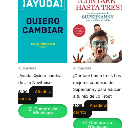
Autoayuda
Autoayuda
¡Ayuda! Quiero cambiar
¡Contaré hasta tres!: Los
de Jim Newheiser
mejores consejos de
Supernanny para educar
Añadir al
$
109
a tu hijo de Jo Frost
carrito
Añadir al
$
109
Compra vía
carrito
Whatsapp
Compra vía
Whatsapp