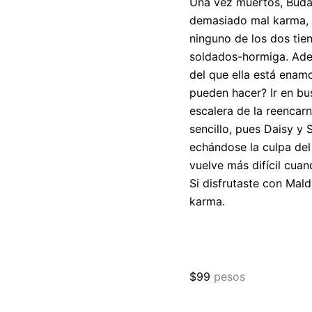
Una vez muertos, Buda 
demasiado mal karma, 
ninguno de los dos tie
soldados-hormiga. Ade
del que ella está enamo
pueden hacer? Ir en bu
escalera de la reencar
sencillo, pues Daisy y
echándose la culpa del 
vuelve más difícil cu
Si disfrutaste con Mal
karma
.
$
99
pesos
Más