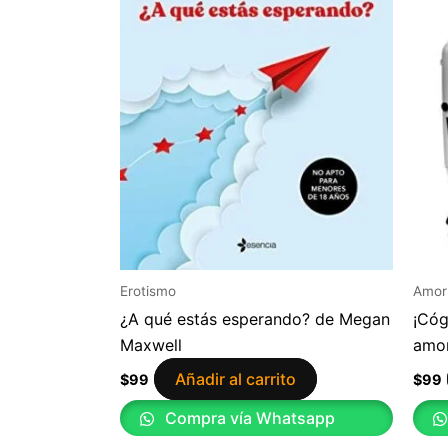
Erotismo
Amor
¿A qué estás esperando? de Megan
¡Cóg
Maxwell
amor
Añadir al carrito
$
99
$
99
Compra vía Whatsapp