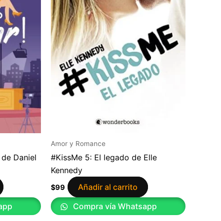
Amor y Romance
 de Daniel
#KissMe 5: El legado de Elle
Kennedy
Añadir al carrito
$
99
app
Compra vía Whatsapp