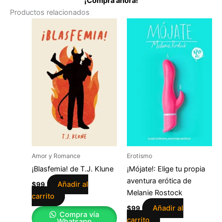
¡Compra ahora!
Productos relacionados
Amor y Romance
Erotismo
¡Blasfemia! de T.J. Klune
¡Mójate!: Elige tu propia
aventura erótica de
Añadir al
$
99
Melanie Rostock
carrito
Añadir al
$
99
Compra vía
carrito
Whatsapp