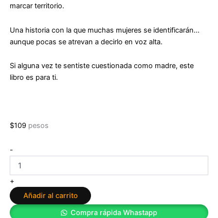
marcar territorio.
Una historia con la que muchas mujeres se identificarán…
aunque pocas se atrevan a decirlo en voz alta.
Si alguna vez te sentiste cuestionada como madre, este
libro es para ti.
$
109
pesos
Manual
-
no
solicitado
de
+
Ares
Añadir al carrito
Macarulla
cantidad
Compra rápida Whastapp