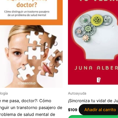
logía
Autoayuda
 me pasa, doctor?: Cómo
¡Sincroniza tu vida! de J
inguir un transtorno pasajero de
Añadir al carrito
$
109
roblema de salud mental de