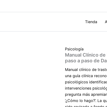
Tratamiento
paso
a
paso
de
Tienda
A
David
H.
Barlow
cantidad
Psicología
Manual Clínico de
paso a paso de Da
Manual clínico de tras
una guía clínica recon
psicológicos identific
intervenciones psicoló
pregunta más apremiant
‘¿Cómo lo hago?’. La qu
sido revisada a fondo 