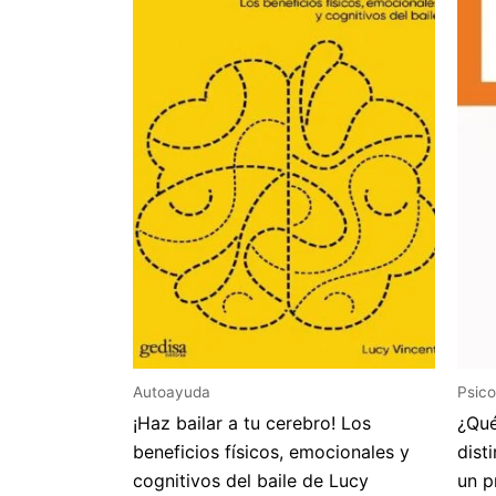
Autoayuda
Psico
¡Haz bailar a tu cerebro! Los
¿Qué
beneficios físicos, emocionales y
dist
cognitivos del baile de Lucy
un p