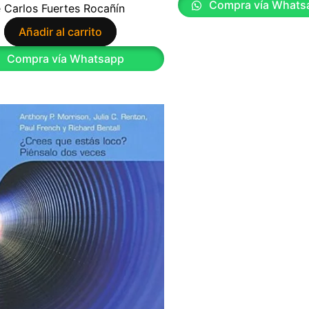
Compra vía Whats
 Carlos Fuertes Rocañín
Añadir al carrito
9
Compra vía Whatsapp