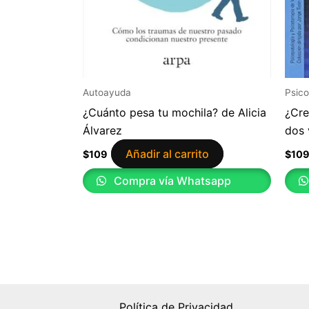
Autoayuda
Psico
¿Cuánto pesa tu mochila? de Alicia
¿Cre
Álvarez
dos 
Añadir al carrito
$
109
$
10
Compra vía Whatsapp
Política de Privacidad