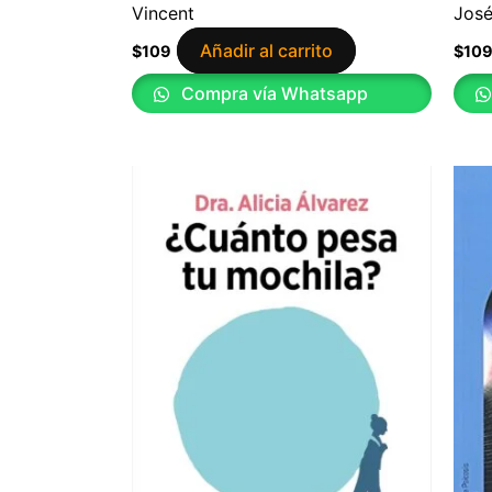
Vincent
José
Añadir al carrito
$
109
$
10
Compra vía Whatsapp