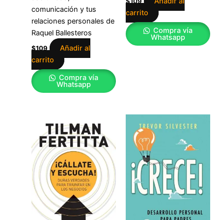
Añadir al
$
109
comunicación y tus
carrito
relaciones personales de
Compra vía
Raquel Ballesteros
Whatsapp
Añadir al
$
109
carrito
Compra vía
Whatsapp