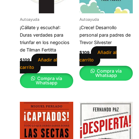
Autoayuda
Autoayuda
¡Cállate y escucha!:
¡Crece! Desarrollo
Duras verdades para
personal para padres de
triunfar en los negocios
Trevor Silvester
de Tilman Fertitta
Añadir al
$
109
Añadir al
carrito
$
109
carrito
Compra vía
Whatsapp
Compra vía
Whatsapp