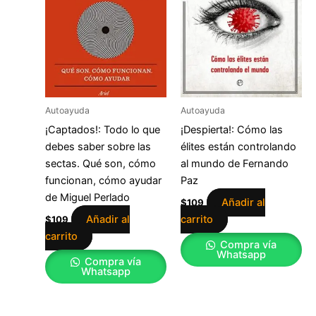
Autoayuda
Autoayuda
¡Captados!: Todo lo que
¡Despierta!: Cómo las
debes saber sobre las
élites están controlando
sectas. Qué son, cómo
al mundo de Fernando
funcionan, cómo ayudar
Paz
de Miguel Perlado
Añadir al
$
109
Añadir al
carrito
$
109
carrito
Compra vía
Whatsapp
Compra vía
Whatsapp