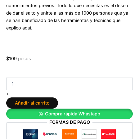
conocimientos previos. Todo lo que necesitas es el deseo
de dar el salto y unirte a las más de 1000 personas que ya
se han beneficiado de las herramientas y técnicas que
explico aquí.
$
109
pesos
Maestro
-
de
la
persuasión
+
de
Añadir al carrito
Mateo
Holm
Compra rápida Whastapp
cantidad
FORMAS DE PAGO