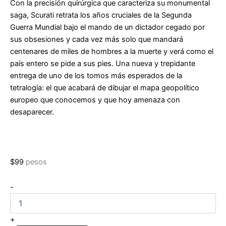
Con la precisión quirúrgica que caracteriza su monumental
saga, Scurati retrata los años cruciales de la Segunda
Guerra Mundial bajo el mando de un dictador cegado por
sus obsesiones y cada vez más solo que mandará
centenares de miles de hombres a la muerte y verá como el
país entero se pide a sus pies. Una nueva y trepidante
entrega de uno de los tomos más esperados de la
tetralogía: el que acabará de dibujar el mapa geopolítico
europeo que conocemos y que hoy amenaza con
desaparecer.
$
99
pesos
M.
-
La
hora
del
+
destino