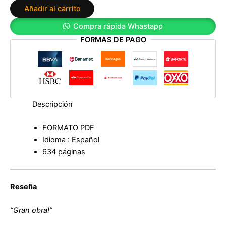
Añadir al carrito
de
Antonio
Compra rápida Whastapp
Scurati
FORMAS DE PAGO
cantidad
Descripción
FORMATO PDF
Idioma : Español
634 páginas
Reseña
“Gran obra!”