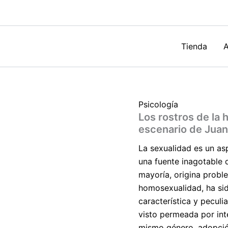
Una
mirada
desde
el
escenario
Tienda
A
de
Juan
Luis
Álvarez-
Gayou
Psicología
Jurgeson
Los rostros de la
cantidad
escenario de Juan
La sexualidad es un as
una fuente inagotable 
mayoría, origina proble
homosexualidad, ha sid
característica y peculi
visto permeada por int
mismo género, adopció