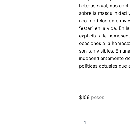
heterosexual, nos conll
sobre la masculinidad y
neo modelos de conviv
“estar” en la vida. En 
explicita a la homosexu
ocasiones a la homose
son tan visibles. En una
independientemente de 
políticas actuales que
$
109
pesos
Los
-
rostros
de
la