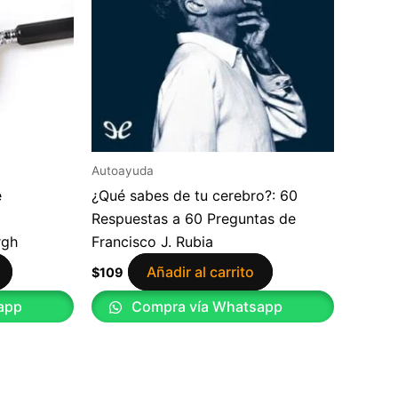
Autoayuda
e
¿Qué sabes de tu cerebro?: 60
Respuestas a 60 Preguntas de
rgh
Francisco J. Rubia
Añadir al carrito
$
109
app
Compra vía Whatsapp