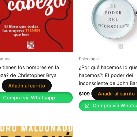
ayuda
Psicología
 tienen los hombres en la
¿Por qué hacemos lo qu
za? de Christopher Brya
hacemos?: El poder del
inconsciente de John Ba
Añadir al carrito
9
Añadir al carrito
$
109
Compra vía Whatsapp
Compra vía Whats