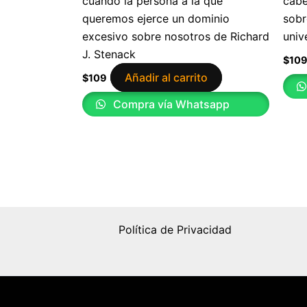
cuando la persona a la que
cabe
queremos ejerce un dominio
sobr
excesivo sobre nosotros de Richard
univ
J. Stenack
$
10
Añadir al carrito
$
109
Compra vía Whatsapp
Política de Privacidad