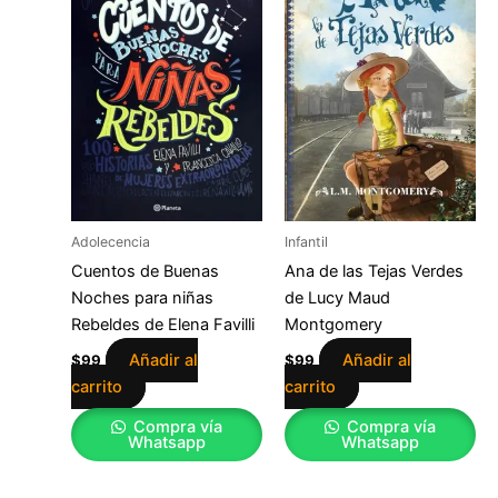
Adolecencia
Infantil
Cuentos de Buenas
Ana de las Tejas Verdes
Noches para niñas
de Lucy Maud
Rebeldes de Elena Favilli
Montgomery
Añadir al
Añadir al
$
99
$
99
carrito
carrito
Compra vía
Compra vía
Whatsapp
Whatsapp