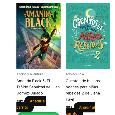
Acción y Aventura
Adolecencia
Amanda Black 5: El
Cuentos de buenas
Tañido Sepulcral de Juan
noches para niñas
Gomez-Jurado
rebeldes 2 de Elena
Favilli
Añadir al
$
99
carrito
Añadir al
$
99
carrito