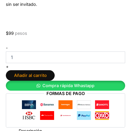
sin ser invitado.
$
99
pesos
Los
-
mandamientos
vampíricos
de
+
Alex
Añadir al carrito
Foulkes
cantidad
Compra rápida Whastapp
FORMAS DE PAGO