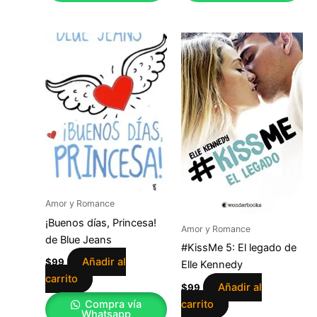
Amor y Romance
¡Buenos días, Princesa!
Amor y Romance
de Blue Jeans
#KissMe 5: El legado de
Añadir al
$
99
Elle Kennedy
carrito
Añadir al
$
99
carrito
Compra vía
Whatsapp