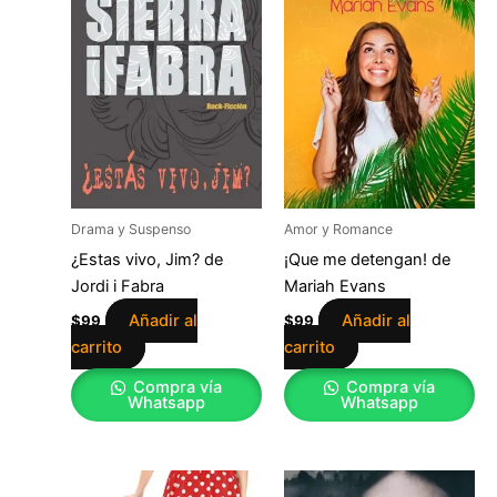
Drama y Suspenso
Amor y Romance
¿Estas vivo, Jim? de
¡Que me detengan! de
Jordi i Fabra
Mariah Evans
Añadir al
Añadir al
$
99
$
99
carrito
carrito
Compra vía
Compra vía
Whatsapp
Whatsapp