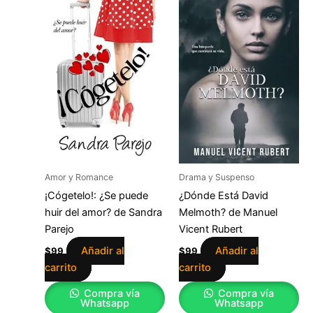
Amor y Romance
Drama y Suspenso
¡Cógetelo!: ¿Se puede
¿Dónde Está David
huir del amor? de Sandra
Melmoth? de Manuel
Parejo
Vicent Rubert
Añadir al
Añadir al
$
99
$
99
carrito
carrito
Compra vía
Compra vía
Whatsapp
Whatsapp