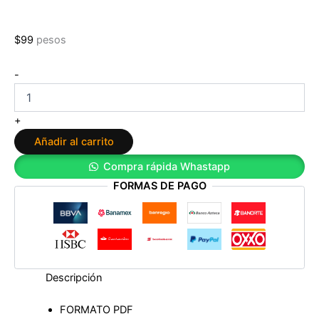
$
99
pesos
Los
-
Cuatro
Puntos
Cardinales
+
2:
Añadir al carrito
Sur
de
Compra rápida Whastapp
Tamara
FORMAS DE PAGO
Gutiérrez
Pardo
cantidad
Descripción
FORMATO PDF