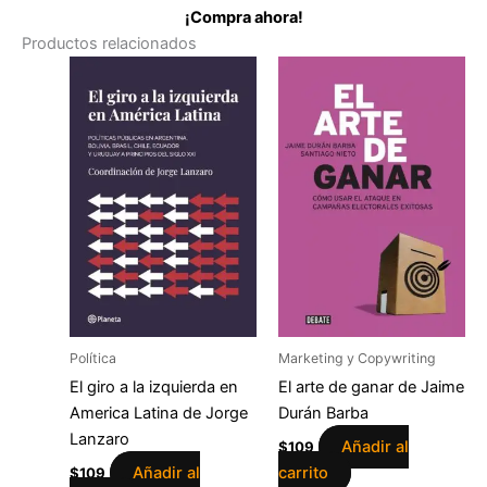
¡Compra ahora!
Productos relacionados
Política
Marketing y Copywriting
El giro a la izquierda en
El arte de ganar de Jaime
America Latina de Jorge
Durán Barba
Lanzaro
Añadir al
$
109
Añadir al
carrito
$
109