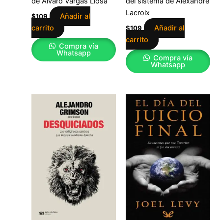
de Álvaro Vargas Llosa
del sistema de Alexandre
Lacroix
Añadir al
$
109
carrito
Añadir al
$
109
carrito
Compra vía
Whatsapp
Compra vía
Whatsapp