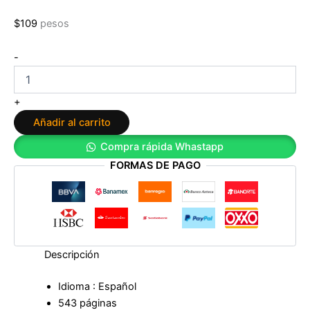
$
109
pesos
Los
-
brujos
de
Chávez
+
de
Añadir al carrito
David
Placer
Compra rápida Whastapp
cantidad
FORMAS DE PAGO
Descripción
Idioma : Español
543 páginas