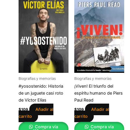
Biografías y memorías
Biografías y memorías
#yosostenido: Historia
¡Viven! El triunfo del
de un juguete casi roto
espíritu humano de Piers
de Víctor Elías
Paul Read
Añadir al
Añadir al
$
109
$
109
carrito
carrito
Compra vía
Compra vía