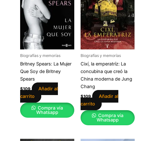
Biografías y memorías
Biografías y memorías
Britney Spears: La Mujer
Cixí, la emperatríz: La
Que Soy de Britney
concubina que creó la
Spears
China moderna de Jung
Chang
Añadir al
$
109
carrito
Añadir al
$
109
carrito
Compra vía
Whatsapp
Compra vía
Whatsapp