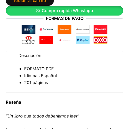
Añadir al carrito
enseño
de
Compra rápida Whastapp
Dr.
FORMAS DE PAGO
José
Morales
cantidad
Descripción
FORMATO PDF
Idioma : Español
201 páginas
Reseña
“Un libro que todos deberíamos leer”