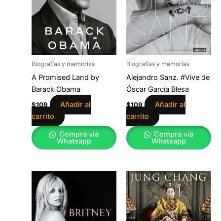
Biografías y memorías
Biografías y memorías
A Promised Land by
Alejandro Sanz. #Vive de
Barack Obama
Óscar García Blesa
Añadir al
Añadir al
$
109
$
109
carrito
carrito
Compra vía
Compra vía
Whatsapp
Whatsapp