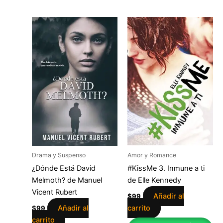
Drama y Suspenso
Amor y Romance
¿Dónde Está David
#KissMe 3. Inmune a ti
Melmoth? de Manuel
de Elle Kennedy
Vicent Rubert
Añadir al
$
99
Añadir al
carrito
$
99
carrito