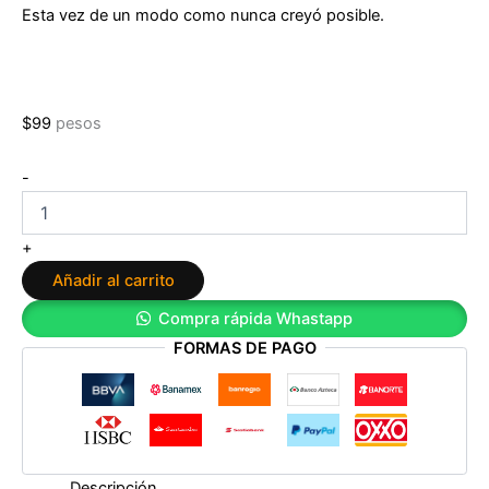
Esta vez de un modo como nunca creyó posible.
$
99
pesos
Las
-
voces
de
los
+
muertos
Añadir al carrito
de
Alberto
Compra rápida Whastapp
Meneses
FORMAS DE PAGO
cantidad
Descripción