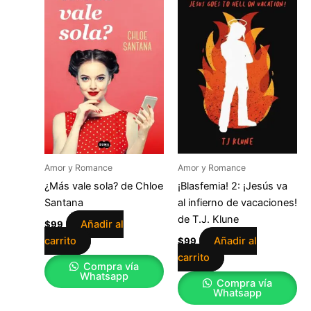
Amor y Romance
Amor y Romance
¿Más vale sola? de Chloe
¡Blasfemia! 2: ¡Jesús va
Santana
al infierno de vacaciones!
de T.J. Klune
Añadir al
$
99
carrito
Añadir al
$
99
carrito
Compra vía
Whatsapp
Compra vía
Whatsapp