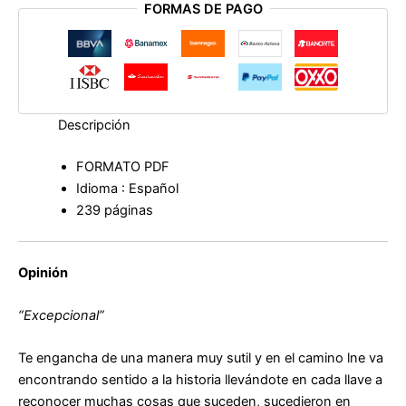
FORMAS DE PAGO
Álex
Rovira
cantidad
Descripción
FORMATO PDF
Idioma : Español
239 páginas
Opinión
“Excepcional”
Te engancha de una manera muy sutil y en el camino lne va
encontrando sentido a la historia llevándote en cada llave a
reconocer muchas cosas que suceden, sucedieron en