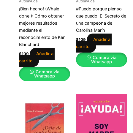
Autoayuda
Autoayuda
¡Bien hecho! (Whale
#Puedo porque pienso
done!): Cómo obtener
que puedo: El Secreto de
mejores resultados
una campeona de
mediante el
Carolina Marín
reconocimiento de Ken
Añadir al
$
109
Blanchard
carrito
Añadir al
$
109
Compra vía
carrito
Whatsapp
Compra vía
Whatsapp