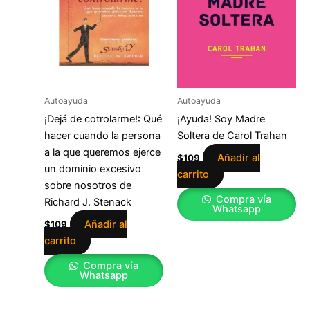
Autoayuda
Autoayuda
¡Dejá de cotrolarme!: Qué
¡Ayuda! Soy Madre
hacer cuando la persona
Soltera de Carol Trahan
a la que queremos ejerce
Añadir al
$
109
un dominio excesivo
carrito
sobre nosotros de
Compra vía
Richard J. Stenack
Whatsapp
Añadir al
$
109
carrito
Compra vía
Whatsapp