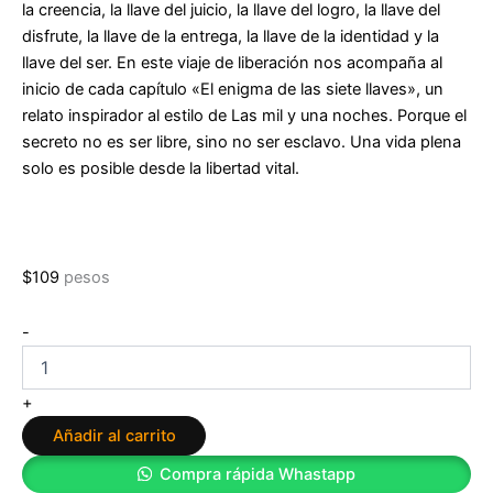
la creencia, la llave del juicio, la llave del logro, la llave del
disfrute, la llave de la entrega, la llave de la identidad y la
llave del ser. En este viaje de liberación nos acompaña al
inicio de cada capítulo «El enigma de las siete llaves», un
relato inspirador al estilo de Las mil y una noches. Porque el
secreto no es ser libre, sino no ser esclavo. Una vida plena
solo es posible desde la libertad vital.
$
109
pesos
Las
-
siete
llaves:
Conquista
+
tu
Añadir al carrito
libertad
vital
Compra rápida Whastapp
de