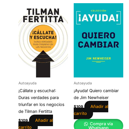
Autoayuda
Autoayuda
¡Cállate y escucha!:
¡Ayuda! Quiero cambiar
Duras verdades para
de Jim Newheiser
triunfar en los negocios
Añadir al
$
109
de Tilman Fertitta
carrito
Añadir al
$
109
Compra vía
carrito
Whatsapp