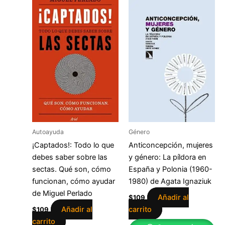
Autoayuda
Género
¡Captados!: Todo lo que
Anticoncepción, mujeres
debes saber sobre las
y género: La píldora en
sectas. Qué son, cómo
España y Polonia (1960-
funcionan, cómo ayudar
1980) de Agata Ignaziuk
de Miguel Perlado
Añadir al
$
109
Añadir al
carrito
$
109
carrito