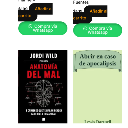
Fuentes
Añadir al
$
109
Añadir al
$
109
carrito
carrito
Compra vía
Compra vía
Whatsapp
Whatsapp