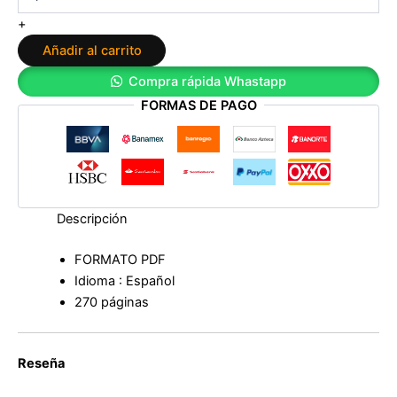
como
+
una
Añadir al carrito
playlist
de
Compra rápida Whastapp
angeldiabolicoisback
FORMAS DE PAGO
cantidad
Descripción
FORMATO PDF
Idioma : Español
270 páginas
Reseña