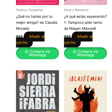
Drama y Suspenso
Amor y Romance
¿Qué no harias por tu
¿A qué estas esperando?
mejor amiga? de Claudia
1: Tampoco pido tanto
Morales
de Megan Maxwell
Añadir al
Añadir al
$
99
$
99
carrito
carrito
Compra vía
Compra vía
Whatsapp
Whatsapp