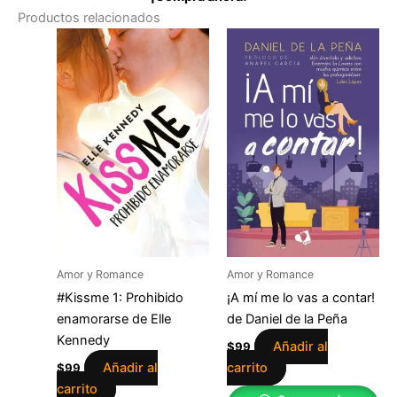
Productos relacionados
Amor y Romance
Amor y Romance
#Kissme 1: Prohibido
¡A mí me lo vas a contar!
enamorarse de Elle
de Daniel de la Peña
Kennedy
Añadir al
$
99
Añadir al
carrito
$
99
carrito