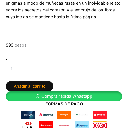
enigmas a modo de muñecas rusas en un inolvidable relato
sobre los secretos del corazón y el embrujo de los libros
cuya intriga se mantiene hasta la última página.
$
99
pesos
La
-
sombra
del
viento
+
de
Añadir al carrito
Carlos
Ruiz
Compra rápida Whastapp
Zafón
FORMAS DE PAGO
cantidad