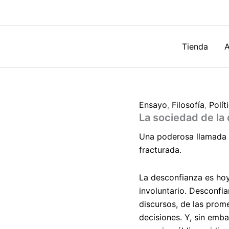
de
Victoria
Camps
cantidad
Tienda
A
Ensayo
,
Filosofía
,
Polít
La sociedad de la
Una poderosa llamada a
fracturada.
La desconfianza es hoy
involuntario. Desconfia
discursos, de las prom
decisiones. Y, sin emb