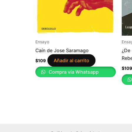
Ensayo
Ensa
Caín de Jose Saramago
¿De 
Rebe
Añadir al carrito
$
109
$
10
Compra vía Whatsapp