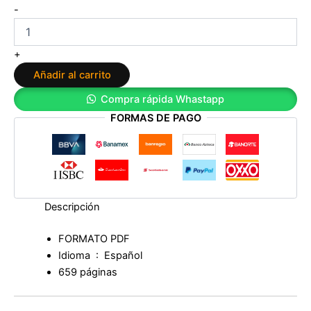
La
-
sabiduría
del
eneagrama:
+
Guía
Añadir al carrito
completa
para
Compra rápida Whastapp
el
FORMAS DE PAGO
desarrollo
psicológico
y
espiritual
de
los
nueve
Descripción
tipos
de
FORMATO PDF
personalidad
Idioma ‏ : ‎
Español
de
Don
659 páginas
Richard
Riso