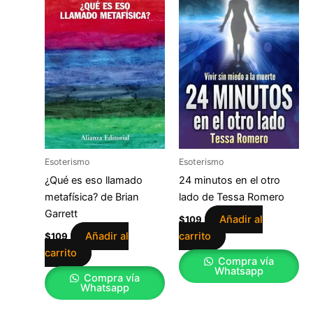
Esoterismo
Esoterismo
¿Qué es eso llamado
24 minutos en el otro
metafísica? de Brian
lado de Tessa Romero
Garrett
Añadir al
$
109
Añadir al
carrito
$
109
carrito
Compra vía
Whatsapp
Compra vía
Whatsapp