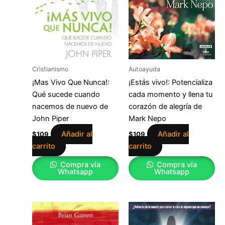
Cristianismo
Autoayuda
¡Mas Vivo Que Nunca!:
¡Estás vivo!: Potencializa
Qué sucede cuando
cada momento y llena tu
nacemos de nuevo de
corazón de alegría de
John Piper
Mark Nepo
Añadir al
Añadir al
$
109
$
109
carrito
carrito
Compra vía
Compra vía
Whatsapp
Whatsapp