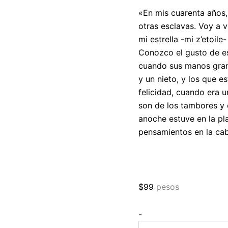
«En mis cuarenta años, 
otras esclavas. Voy a 
mi estrella -mi z’etoil
Conozco el gusto de e
cuando sus manos grand
y un nieto, y los que e
felicidad, cuando era
son de los tambores y 
anoche estuve en la pl
pensamientos en la cab
$
99
pesos
La
-
isla