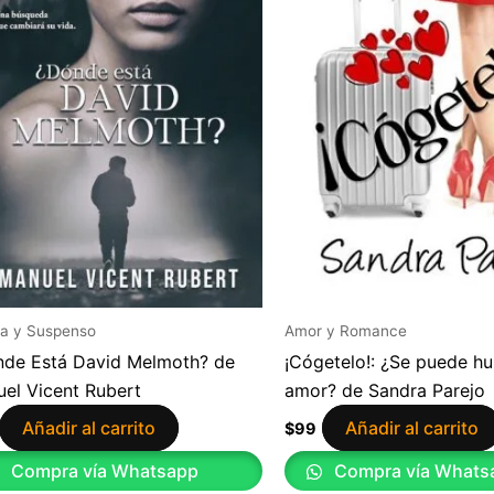
a y Suspenso
Amor y Romance
de Está David Melmoth? de
¡Cógetelo!: ¿Se puede hui
el Vicent Rubert
amor? de Sandra Parejo
Añadir al carrito
Añadir al carrito
$
99
Compra vía Whatsapp
Compra vía Whats