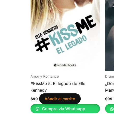
Amor y Romance
Dram
#KissMe 5: El legado de Elle
¿Dón
Kennedy
Manu
Añadir al carrito
$
99
$
99
Compra vía Whatsapp