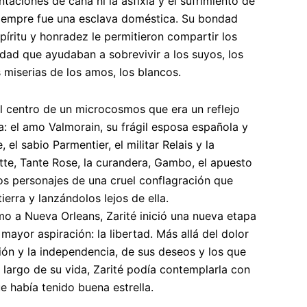
taciones de caña ni la asfixia y el sufrimiento de
siempre fue una esclava doméstica. Su bondad
spíritu y honradez le permitieron compartir los
lidad que ayudaban a sobrevivir a los suyos, los
 miserias de los amos, los blancos.
el centro de un microcosmos que era un reflejo
a: el amo Valmorain, su frágil esposa española y
, el sabio Parmentier, el militar Relais y la
tte, Tante Rose, la curandera, Gambo, el apuesto
os personajes de una cruel conflagración que
ierra y lanzándolos lejos de ella.
mo a Nueva Orleans, Zarité inició una nueva etapa
 mayor aspiración: la libertad. Más allá del dolor
ión y la independencia, de sus deseos y los que
 largo de su vida, Zarité podía contemplarla con
e había tenido buena estrella.