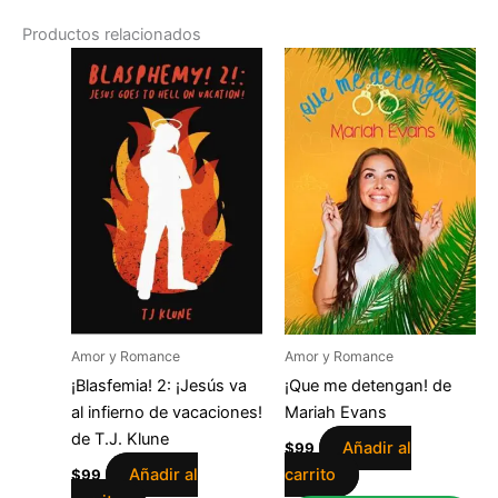
Productos relacionados
Amor y Romance
Amor y Romance
¡Blasfemia! 2: ¡Jesús va
¡Que me detengan! de
al infierno de vacaciones!
Mariah Evans
de T.J. Klune
Añadir al
$
99
Añadir al
carrito
$
99