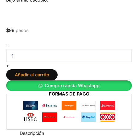
bajo el microscopio.
$
99
pesos
La
-
hipótesis
del
amor
+
de
Añadir al carrito
Ali
Hazelwood
Compra rápida Whastapp
cantidad
FORMAS DE PAGO
Descripción