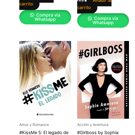
Añadir al
$
99
carrito
carrito
Compra vía
Compra vía
Whatsapp
Whatsapp
Amor y Romance
Acción y Aventura
#KissMe 5: El legado de
#Girlboss by Sophia