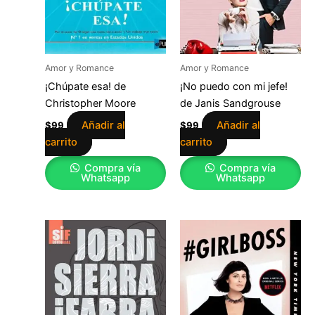
Amor y Romance
Amor y Romance
¡Chúpate esa! de
¡No puedo con mi jefe!
Christopher Moore
de Janis Sandgrouse
Añadir al
Añadir al
$
99
$
99
carrito
carrito
Compra vía
Compra vía
Whatsapp
Whatsapp