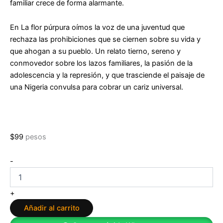
familiar crece de forma alarmante.
En
La flor púrpura
oímos la voz de una juventud que
rechaza las prohibiciones que se ciernen sobre su vida y
que ahogan a su pueblo. Un relato tierno, sereno y
conmovedor sobre los lazos familiares, la pasión de la
adolescencia y la represión, y que trasciende el paisaje de
una Nigeria convulsa para cobrar un cariz universal.
$
99
pesos
La
-
flor
púrpura
de
+
Chimamanda
Añadir al carrito
Ngozi
Adichie