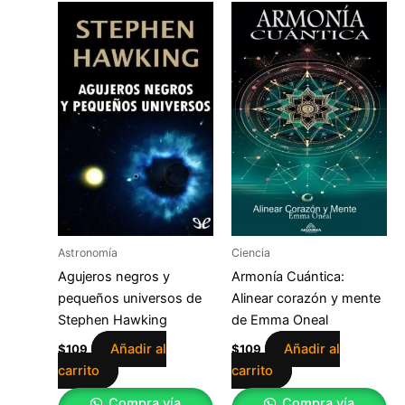
Astronomía
Ciencia
Agujeros negros y
Armonía Cuántica:
pequeños universos de
Alinear corazón y mente
Stephen Hawking
de Emma Oneal
Añadir al
Añadir al
$
109
$
109
carrito
carrito
Compra vía
Compra vía