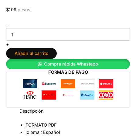
$
109
pesos
La
-
danza
de
los
+
Maestros
Añadir al carrito
de
Wu
Compra rápida Whastapp
Li
FORMAS DE PAGO
de
Gary
Zukav
cantidad
Descripción
FORMATO PDF
Idioma : Español