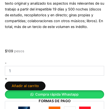
texto original y analizado los aspectos más relevantes de su
trabajo a partir del irrepetible 19 días y 500 noches (discos
de estudio, recopilatorios y en directo; giras propias y
compartidas; colaboraciones con otros músicos; libros). En
total, más de un tercio de este volumen es inédito.
$
109
pesos
Joaquín
-
Sabina.
Perdonen
la
+
tristeza
Añadir al carrito
de
Javier
Compra rápida Whastapp
Menéndez
FORMAS DE PAGO
Flores
cantidad