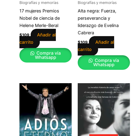
Biografías y memorías
Biografías y memorías
17 mujeres Premios
Alta negra: Fuerza,
Nobel de ciencia de
perseverancia y
Helene Merle-Beral
liderazgo de Evelina
Cabrera
Añadir al
$
109
carrito
Añadir al
$
109
carrito
Compra vía
Whatsapp
Compra vía
Whatsapp