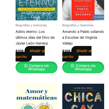
Biografías y memorías
Biografías y memorías
Adiós eterno: Los
Amando a Pablo odiando
últimos días del Divo de
a Escobar de Virginia
Javier León Herrera
Vallejo
Añadir al
Añadir al
$
109
$
109
carrito
carrito
Compra vía
Compra vía
Whatsapp
Whatsapp