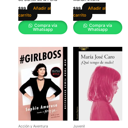
Añadir al
Añadir al
$
99
$
99
carrito
carrito
Compra vía
Compra vía
Whatsapp
Whatsapp
Acción y Aventura
Juvenil