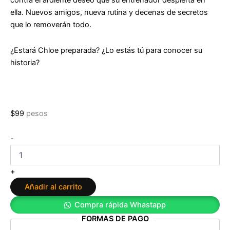
contra el ardiente deseo que su entrenador despierta en
ella. Nuevos amigos, nueva rutina y decenas de secretos
que lo removerán todo.
¿Estará Chloe preparada? ¿Lo estás tú para conocer su
historia?
$
99
pesos
Ingobernable
-
de
Rebeca
Stones
+
cantidad
Añadir al carrito
Compra rápida Whastapp
FORMAS DE PAGO