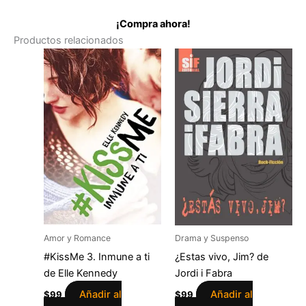
¡Compra ahora!
Productos relacionados
Amor y Romance
Drama y Suspenso
#KissMe 3. Inmune a ti
¿Estas vivo, Jim? de
de Elle Kennedy
Jordi i Fabra
Añadir al
Añadir al
$
99
$
99