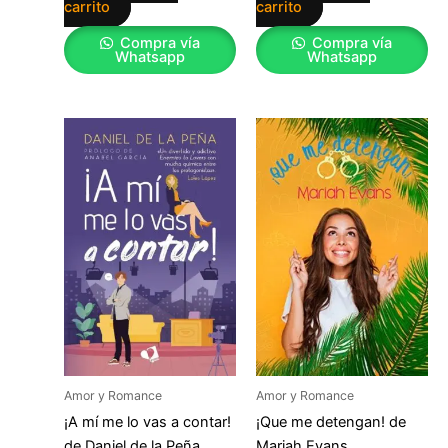
carrito
carrito
Compra vía
Compra vía
Whatsapp
Whatsapp
Amor y Romance
Amor y Romance
¡A mí me lo vas a contar!
¡Que me detengan! de
de Daniel de la Peña
Mariah Evans