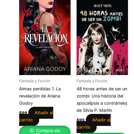
Fantasía y Ficción
Fantasía y Ficción
Almas perdidas 1. La
48 horas antes de ser un
revelación de Ariana
zombi: Una historia del
Godoy
apocalipsis a contrarreloj
de Silvia P. Martín
Añadir al
$
99
carrito
Añadir al
$
99
carrito
Compra vía