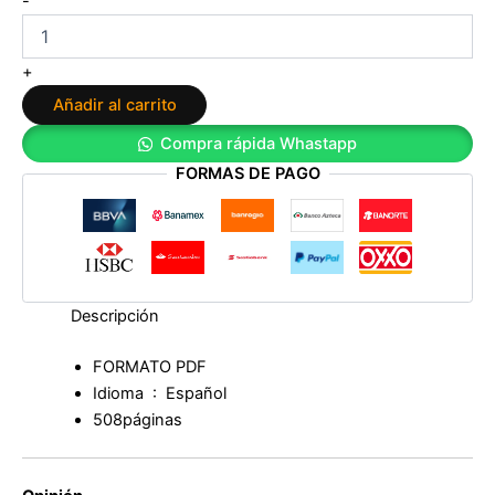
-
deus:
Breve
historia
+
del
Añadir al carrito
mañana
de
Compra rápida Whastapp
Yuval
FORMAS DE PAGO
Noah
Harari
cantidad
Descripción
FORMATO PDF
Idioma ‏ : ‎
Español
508páginas