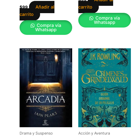
Añadir al
carrito
$
99
carrito
Compra vía
Whatsapp
Compra vía
Whatsapp
Drama y Suspenso
Acción y Aventura