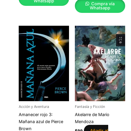
Whatsapp
Compra vía
Whatsapp
Acción y Aventura
Fantasía y Ficción
Amanecer rojo 3:
Akelarre de Mario
Mañana azul de Pierce
Mendoza
Brown
Añadir al
$
99